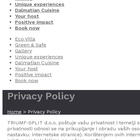
Unique experiences
Dalmatian Cuisine
Your host
Positive impact
Book now
Eco Villa
Green & Safe
Gallery
Unique experiences
Dalmatian Cuisine
Your host
Positive impact
Book now
Privacy Policy
Home
>
Privacy Policy
TRIUMF-SPLIT d.o.o.
poštuje vašu privatnost i temelji 
privatnosti odnosi se na prikupljanje i obradu vaših os
nastavku: internetske stranice). Korištenjem ovih inter