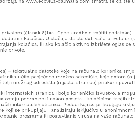
 sadržaja na www.
ecovilla-dalmatia.com
smatra se da ste up
volom (članak 6(1)(a) Opće uredbe o zaštiti podataka). Pr
je dodatnih kolačića. U slučaju da ste dali vašu privolu sm
 trajanja kolačića, ili ako kolačić aktivno izbrišete oglas ć
nje privole.
es
) – tekstualne datoteke koje na računalo korisnika smješ
korisnika učita posjećeno mrežno odredište, koje potom
šal
žitelj mrežnog odredišta (mjesta, stranice) prilikom povrat
jki internetskih stranica i bolje korisničko iskustvo, a mo
ika ostaju pohranjeni i nakon posjeta). Kolačićima trećih s
naših internetskih stranica. Podaci koji se prikupljaju ukl
 koji se prikupljaju i analiziraju isključivo u anonimnom
etanje programa ili postavljanje virusa na vaše računalo.