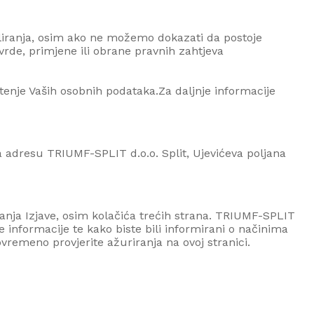
filiranja, osim ako ne možemo dokazati da postoje
tvrde, primjene ili obrane pravnih zahtjeva
enje Vaših osobnih podataka.Za daljnje informacije
na adresu
TRIUMF-SPLIT d.o.o.
Split,
Ujevićeva
poljana
anja Izjave, osim kolačića trećih strana.
TRIUMF-SPLIT
 informacije te kako biste bili informirani o načinima
remeno provjerite ažuriranja na ovoj stranici.