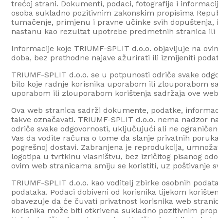
trećoj strani. Dokumenti, podaci, fotografije i informaci
osoba sukladno pozitivnim zakonskim propisima Repub
tumačenje, primjenu i pravne učinke svih dopuštenja, is
nastanu kao rezultat upotrebe predmetnih stranica ili 
Informacije koje
TRIUMF-SPLIT d.o.o.
objavljuje na ov
doba, bez prethodne najave ažurirati ili izmijeniti pod
TRIUMF-SPLIT d.o.o.
se u potpunosti odriče svake odgovo
bilo koje radnje korisnika uporabom ili zlouporabom sadr
uporabom ili zlouporabom korištenja sadržaja ove web 
Ova web stranica sadrži dokumente, podatke, informacij
takve označavati.
TRIUMF-SPLIT d.o.o.
nema nadzor nad
odriče svake odgovornosti, uključujući ali ne ograniče
Vas da vodite računa o tome da slanje privatnih poruk
pogrešnoj dostavi. Zabranjena je reprodukcija, umnožavan
logotipa u tvrtkinu vlasništvu, bez izričitog pisanog o
ovim web stranicama smiju se koristiti, uz poštivanje sv
TRIUMF-SPLIT d.o.o.
kao voditelj zbirke osobnih podat
podataka. Podaci dobiveni od korisnika tijekom korištenj
obavezuje da će čuvati privatnost korisnika web stranic
korisnika može biti otkrivena sukladno pozitivnim pro