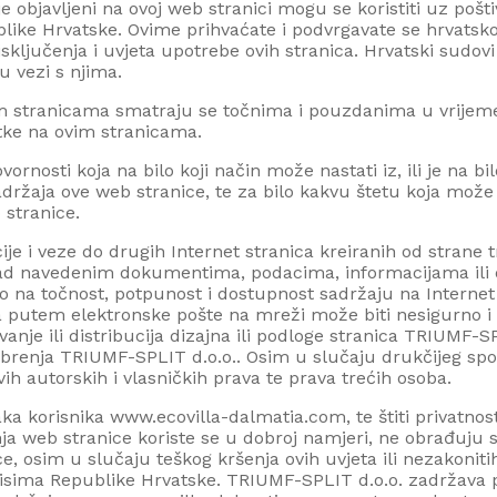
je objavljeni na ovoj web stranici mogu se koristiti uz pošt
like Hrvatske. Ovime prihvaćate i podvrgavate se hrvats
ključenja i uvjeta upotrebe ovih stranica. Hrvatski sudovi 
u vezi s njima.
im stranicama smatraju se točnima i pouzdanima u vrijem
atke na ovim stranicama.
rnosti koja na bilo koji način može nastati iz, ili je na bi
žaja ove web stranice, te za bilo kakvu štetu koja može nast
stranice.
e i veze do drugih Internet stranica kreiranih od strane t
 navedenim dokumentima, podacima, informacijama ili d
no na točnost, potpunost i dostupnost sadržaju na Interne
a putem elektronske pošte na mreži može biti nesigurno i
je ili distribucija dizajna ili podloge stranica
TRIUMF-SPL
dobrenja
TRIUMF-SPLIT d.o.o.
. Osim u slučaju drukčijeg sp
ih autorskih i vlasničkih prava te prava trećih osoba.
aka korisnika
www.
ecovilla-dalmatia.com
, te štiti privatn
a web stranice koriste se u dobroj namjeri, ne obrađuju se i
e, osim u slučaju teškog kršenja ovih uvjeta ili nezakoniti
pisima Republike Hrvatske.
TRIUMF-SPLIT d.o.o.
zadržava pr