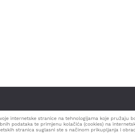
svoje internetske stranice na tehnologijama koje pružaju bol
obnih podataka te primjenu kolačića (
cookies
) na internet
netskih stranica suglasni ste s načinom prikupljanja i obr