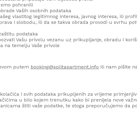
 smo pohranili
e obrade Vaših osobnih podataka
šeg vlastitog legitimnog interesa, javnog interesa, ili pro
, prava i slobodu, ili da se takva obrada provodi u svrhu po
 zaštitu podataka
vati Vašu privolu vezanu uz prikupljanje, obradu i korišt
a na temelju Vaše privole
htjevom putem
booking@splitapartment.info
ili nam pišite 
 kolačića i svih podataka prikupljenih za vrijeme primjenjiv
lačićima u bilo kojem trenutku kako bi prenijela nove važne
ranicama štiti vaše podatke, te stoga preporučujemo da pov