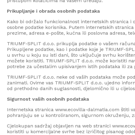
pristupom kolačićima na vašem uređaju.
Prikupljanje i obrada osobnih podataka
Kako bi održalo funkcionalnost internetskih stranica i 
osobne podatke korisnika. Putem internetskih stranic
prezime, adresa e-pošte, kućna ili poslovna adresa, tele
TRIUMF-SPLIT d.o.o.
prikuplja podatke o vašem računal
Prikupljene podatke, kao i podatke koje je
TRIUMF-SPLI
u svrhu u koju su isti dani, što uključuje svrhu korišt
možete koristiti.
TRIUMF-SPLIT d.o.o.
može koristiti n
potrebe za učestalim upisivanjem istih podataka ili z
TRIUMF-SPLIT d.o.o.
neke od vaših podataka može podij
zanimati. Ovime vas
TRIUMF-SPLIT d.o.o.
ujedno infor
od prethodno danih suglasnosti, djelomično ili u cijelo
Sigurnost vaših osobnih podataka
Internetska stranica www.
ecovilla-dalmatia.com
štiti 
pohranjuju se u kontroliranom, sigurnom okruženju, za
Cjelokupan sadržaj objavljen na web stranici www.
ecov
koristiti u komercijalne svrhe bez izričitog pisanog od