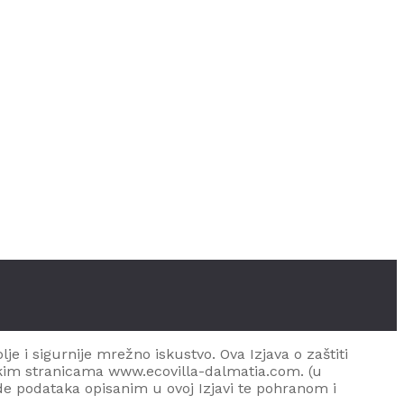
je i sigurnije mrežno iskustvo. Ova Izjava o zaštiti
skim stranicama www.
ecovilla-dalmatia.com
.
(u
ade podataka opisanim u ovoj Izjavi te pohranom i