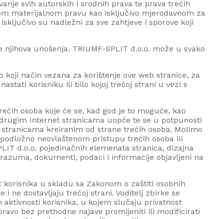
ivanje svih autorskih i srodnih prava te prava trećih
kom materijalnom pravu kao isključivo mjerodavnom za
isključivo su nadležni za sve zahtjeve i sporove koji
e njihova unošenja.
TRIUMF-SPLIT d.o.o.
može u svako
lo koji način vezana za korištenje ove web stranice, za
ati korisniku ili bilo kojoj trećoj strani u vezi s
rećih osoba koje će se, kad god je to moguće, kao
rugim Internet stranicama uopće te se u potpunosti
t stranicama kreiranim od strane trećih osoba. Molimo
 podložno neovlaštenom pristupu trećih osoba ili
IT d.o.o.
pojedinačnih elemenata stranica, dizajna
orazuma, dokumenti, podaci i informacije objavljeni na
ost korisnika u skladu sa Zakonom o zaštiti osobnih
 ne dostavljaju trećoj strani. Voditelj zbirke se
h aktivnosti korisnika, u kojem slučaju privatnost
avo bez prethodne najave promijeniti ili modificirati