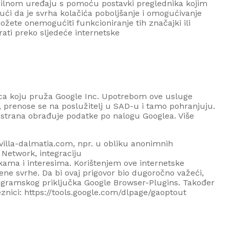
mobilnom uređaju s pomoću postavki preglednika kojim
dući da je svrha kolačića poboljšanje i omogućivanje
ožete onemogućiti funkcioniranje tih značajki ili
rati preko sljedeće internetske
ica koju pruža Google Inc. Upotrebom ove usluge
a, prenose se na poslužitelj u SAD-u i tamo pohranjuju.
a strana obrađuje podatke po nalogu Googlea. Više
villa-dalmatia.com
, npr. u obliku anonimnih
 Network, integraciju
ma i interesima. Korištenjem ove internetske
ne svrhe. Da bi ovaj prigovor bio dugoročno važeći,
rogramskog priključka Google Browser-
Plugins
. Također
znici: https://tools.google.com/dlpage/gaoptout