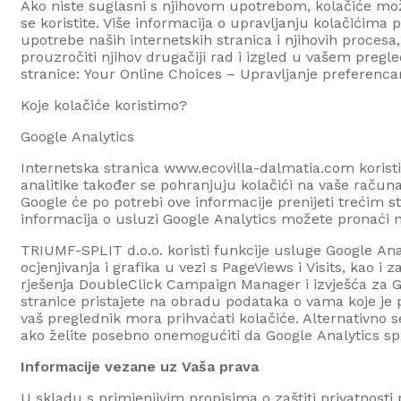
Ako niste suglasni s njihovom upotrebom, kolačiće može
se koristite. Više informacija o upravljanju kolačićima
upotrebe naših internetskih stranica i njihovih procesa
prouzročiti njihov drugačiji rad i izgled u vašem pregl
stranice:
Your
Online
Choices
– Upravljanje
preferenc
Koje kolačiće koristimo?
Google
Analytics
Internetska stranica www.
ecovilla-dalmatia.com
korist
analitike također se pohranjuju kolačići na vaše
računa
Google će po potrebi ove informacije prenijeti trećim 
informacija o usluzi Google
Analytics
možete pronaći n
TRIUMF-SPLIT d.o.o.
koristi funkcije usluge Google
Ana
ocjenjivanja i grafika u vezi s
PageViews
i
Visits
, kao i 
rješenja
DoubleClick
Campaign
Manager i izvješća za 
stranice pristajete na obradu podataka o vama koje je 
vaš preglednik mora prihvaćati kolačiće. Alternativno
ako želite posebno onemogućiti da Google
Analytics
spr
Informacije vezane uz Vaša prava
U skladu s primjenjivim propisima o zaštiti privatnost