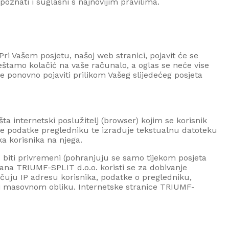
oznati i suglasni s najnovijim pravilima.
i Vašem posjetu, našoj web stranici, pojavit će se
ještamo kolačić na vaše računalo, a oglas se neće vise
e se ponovno pojaviti prilikom Vašeg slijedećeg posjeta
ta internetski poslužitelj (browser) kojim se korisnik
je podatke pregledniku te izrađuje tekstualnu datoteku
ka korisnika na njega.
gu biti privremeni (pohranjuju se samo tijekom posjeta
trana
TRIUMF-SPLIT d.o.o.
koristi se za dobivanje
jučuju IP adresu korisnika, podatke o pregledniku,
 i masovnom obliku. Internetske stranice
TRIUMF-