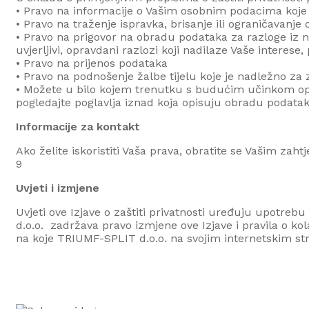
• Pravo na informacije o Vašim osobnim podacima koje
• Pravo na traženje ispravka, brisanje ili ograničavanj
• Pravo na prigovor na obradu podataka za razloge iz na
uvjerljivi, opravdani razlozi koji nadilaze Vaše interese
• Pravo na prijenos podataka
• Pravo na podnošenje žalbe tijelu koje je nadležno za
• Možete u bilo kojem trenutku s budućim učinkom opoz
pogledajte poglavlja iznad koja opisuju obradu podatak
Informacije za kontakt
Ako želite iskoristiti Vaša prava, obratite se Vašim za
9
Uvjeti i izmjene
Uvjeti ove Izjave o zaštiti privatnosti uređuju upotrebu
d.o.o.
zadržava pravo izmjene ove Izjave i pravila o ko
na koje
TRIUMF-SPLIT d.o.o.
na svojim internetskim st