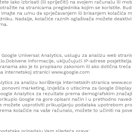
te lako izbrisati (ili spriječiti) na svojem računalu ili 
 potražite na stranicama preglednika kojim se koristite. Bu
, imajte na umu da sprječavanjem ili brisanjem kolačića m
edniku. Nadalje, kolačiće raznih oglašivača možete deaktivi
ama
.
i Google
Universal
Analytics
, uslugu za analizu web stran
lo.Dobivene
informacije, uključujući IP-adrese posjetitelj
stranama ako je to propisano zakonom ili ako dotična treć
a internetskoj stranici www.google.com
lytics
za analizu korištenja internetskih stranica www.
eco
za ponovni marketing, izvješća o utiscima za Google Display
Google
Analytics
za rezultate prema demografskim značajka
prikupio Google na gore opisani način i u prethodno navede
 se možete usprotiviti prikupljanju podataka upotrebom p
ema kolačiće na vaše računalo, možete to učiniti na pove
i podataka pripadaju Vam sljedeća prava: