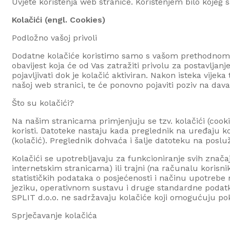
Uvjete korištenja web stranice. Korištenjem bilo kojeg
Kolačići (engl.
Cookies
)
Podložno vašoj privoli
Dodatne kolačiće koristimo samo s vašom prethodnom pri
obavijest koja će od Vas zatražiti privolu za postavljan
pojavljivati dok je kolačić aktiviran. Nakon isteka vijeka
našoj web stranici, te će ponovno pojaviti poziv na dava
Što su kolačići?
Na našim stranicama primjenjuju se tzv. kolačići (
cooki
koristi. Datoteke nastaju kada preglednik na uređaju 
(kolačić). Preglednik dohvaća i šalje datoteku na poslu
Kolačići se upotrebljavaju za funkcioniranje svih znača
internetskim stranicama) ili trajni (na računalu korisn
statističkih podataka o posjećenosti i načinu upotrebe 
jeziku, operativnom sustavu i druge standardne podatke
SPLIT d.o.o.
ne sadržavaju kolačiće koji omogućuju pokr
Sprječavanje kolačića