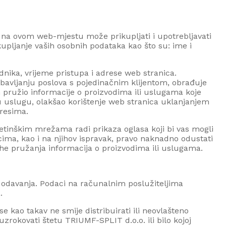
na ovom web-mjestu može prikupljati i upotrebljavati
kupljanje vaših osobnih podataka kao što su: ime i
nika, vrijeme pristupa i adrese web stranica.
obavljanju poslova s pojedinačnim klijentom, obrađuje
am pružio informacije o proizvodima ili uslugama koje
u uslugu, olakšao korištenje web stranica uklanjanjem
eresima.
etinškim mrežama radi prikaza oglasa koji bi vas mogli
ma, kao i na njihov ispravak, pravo naknadno odustati
vrhe pružanja informacija o proizvodima ili uslugama.
i odavanja. Podaci na računalnim poslužiteljima
.
se kao takav ne smije distribuirati ili neovlašteno
e uzrokovati štetu
TRIUMF-SPLIT d.o.o.
ili bilo kojoj