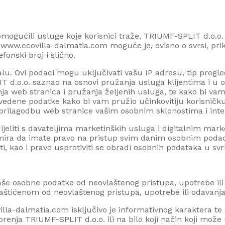
omogućili usluge koje korisnici traže,
TRIUMF-SPLIT d.o.o.
a www.
ecovilla-dalmatia.com
moguće je, ovisno o svrsi, pri
fonski broj i slično.
u. Ovi podaci mogu uključivati vašu IP adresu, tip pregled
T d.o.o.
saznao na osnovi pružanja usluga klijentima i u 
enja web stranica i pružanja željenih usluga, te kako bi v
avedene podatke kako bi vam pružio učinkovitiju korisničk
a prilagodbu web stranice vašim osobnim sklonostima i int
eliti s davateljima marketinških usluga i digitalnim mark
mira da imate pravo na pristup svim danim osobnim podaci
sti, kao i pravo usprotiviti se obradi osobnih podataka u s
vaše osobne podatke od neovlaštenog pristupa, upotrebe il
štićenom od neovlaštenog pristupa, upotrebe ili odavanja
illa-dalmatia.com
isključivo je informativnog karaktera te 
obrenja
TRIUMF-SPLIT d.o.o.
ili na bilo koji način koji mož